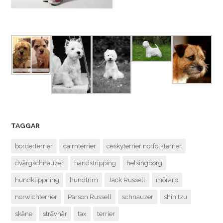
TAGGAR
borderterrier
cairnterrier
ceskyterrier norfolkterrier
dvärgschnauzer
handstripping
helsingborg
hundklippning
hundtrim
Jack Russell
mörarp
norwichterrier
Parson Russell
schnauzer
shih tzu
skåne
strävhår
tax
terrier