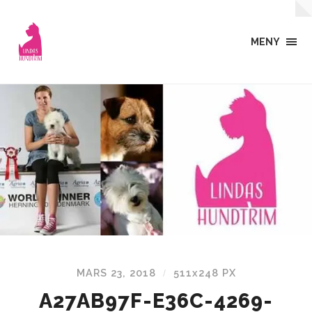
MENY
MARS 23, 2018
511
x
248 PX
/
A27AB97F-E36C-4269-