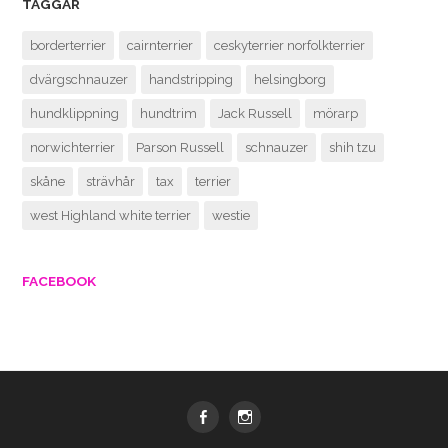
TAGGAR
borderterrier
cairnterrier
ceskyterrier norfolkterrier
dvärgschnauzer
handstripping
helsingborg
hundklippning
hundtrim
Jack Russell
mörarp
norwichterrier
Parson Russell
schnauzer
shih tzu
skåne
strävhår
tax
terrier
west Highland white terrier
westie
FACEBOOK